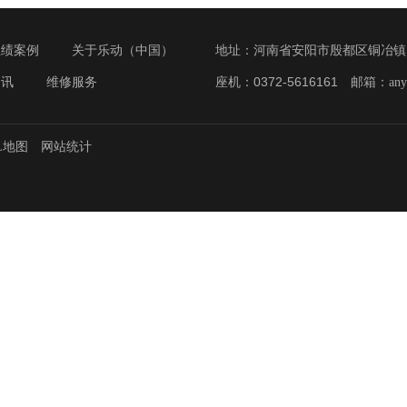
业绩案例
关于乐动（中国）
地址：河南省安阳市殷都区铜冶镇 联
资讯
维修服务
座机：0372-5616161 邮箱：
an
L地图
网站统计