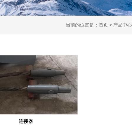
当前的位置是：
首页
>
产品中心
连接器