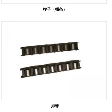
楔子（插条）
排珠