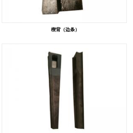
楔背（边条）