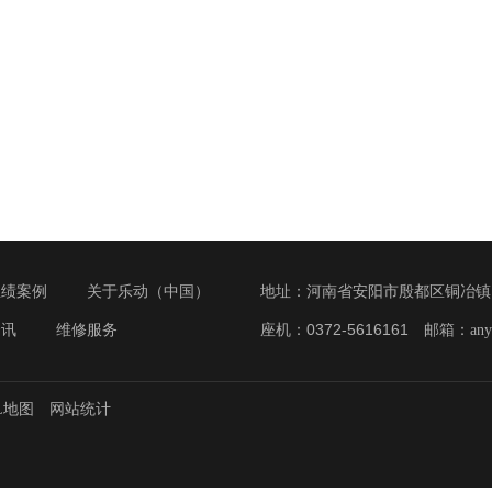
业绩案例
关于乐动（中国）
地址：河南省安阳市殷都区铜冶镇 联
资讯
维修服务
座机：0372-5616161 邮箱：
an
L地图
网站统计